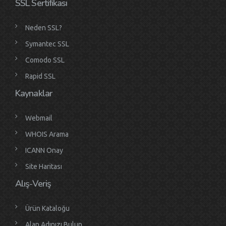
SSL Sertifikası
Neden SSL?
Symantec SSL
Comodo SSL
Rapid SSL
Kaynaklar
Webmail
WHOIS Arama
ICANN Onay
Site Haritası
Alış-Veriş
Ürün Kataloğu
Alan Adınızı Bulun